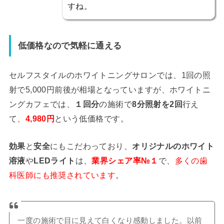
すね。
低価格なので気軽に通える
セルフスタイルのホワイトニングサロンでは、1回の照
射で5,000円前後が相場となっていますが、ホワイトニ
ングカフェでは、
１回分
の施術で
8分照射を2回
行え
て、
4,980円
という低価格です。
効果
と
安全
にもこだわっており、
オリジナルのホワイト
溶液
や
LEDライト
は、
業界シェア率№１
で、
多くの歯
科医師にも推奨されています
。
一度の施術で目に見えて白くなり感動しました。以前