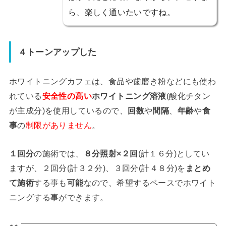
ら、楽しく通いたいですね。
４トーンアップした
ホワイトニングカフェは、食品や歯磨き粉などにも使わ
れている
安全性の高い
ホワイトニング溶液
(酸化チタン
が主成分)を使用しているので、
回数
や
間隔
、
年齢
や
食
事
の
制限がありません
。
１回分
の施術では、
８分照射×２回
(計１６分)としてい
ますが、２回分(計３２分)、３回分(計４８分)を
まとめ
て施術
する事も
可能
なので、希望するペースでホワイト
ニングする事ができます。