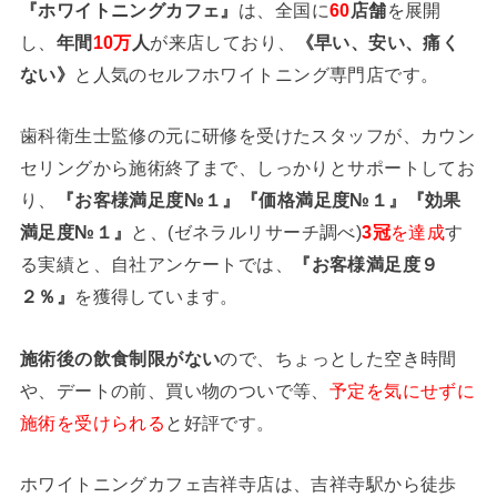
『ホワイトニングカフェ』
は、全国に
60
店舗
を展開
し、
年間
10万
人
が来店しており、
《早い、安い、痛く
ない》
と人気のセルフホワイトニング専門店です。
歯科衛生士監修の元に研修を受けたスタッフが、カウン
セリングから施術終了まで、しっかりとサポートしてお
り、
『お客様満足度№１』『価格満足度№１』『効果
満足度№１』
と、(ゼネラルリサーチ調べ)
3冠
を達成
す
る実績と、自社アンケートでは、
『お客様満足度９
２％』
を獲得しています。
施術後の飲食制限がない
ので、ちょっとした空き時間
や、デートの前、買い物のついで等、
予定を気にせずに
施術を受けられる
と好評です。
ホワイトニングカフェ吉祥寺店は、吉祥寺駅から徒歩