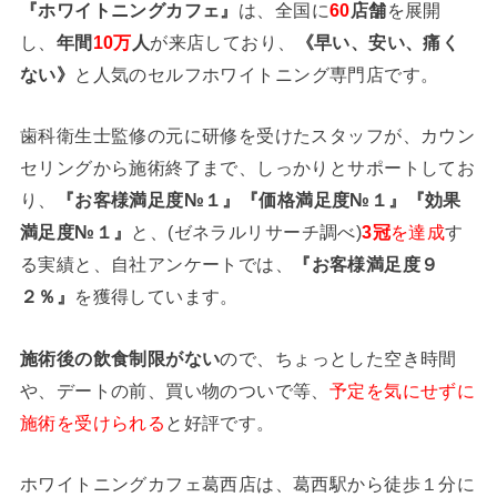
『ホワイトニングカフェ』
は、全国に
60
店舗
を展開
し、
年間
10万
人
が来店しており、
《早い、安い、痛く
ない》
と人気のセルフホワイトニング専門店です。
歯科衛生士監修の元に研修を受けたスタッフが、カウン
セリングから施術終了まで、しっかりとサポートしてお
り、
『お客様満足度№１』『価格満足度№１』『効果
満足度№１』
と、(ゼネラルリサーチ調べ)
3冠
を達成
す
る実績と、自社アンケートでは、
『お客様満足度９
２％』
を獲得しています。
施術後の飲食制限がない
ので、ちょっとした空き時間
や、デートの前、買い物のついで等、
予定を気にせずに
施術を受けられる
と好評です。
ホワイトニングカフェ葛西店は、葛西駅から徒歩１分に