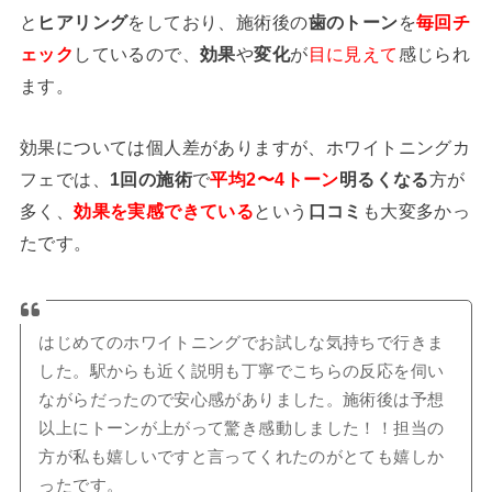
と
ヒアリング
をしており、施術後の
歯のトーン
を
毎回チ
ェック
しているので、
効果
や
変化
が
目に見えて
感じられ
ます。
効果については個人差がありますが、ホワイトニングカ
フェでは、
1回の施術
で
平均2〜4トーン
明るくなる
方が
多く、
効果を実感できている
という
口コミ
も大変多かっ
たです。
はじめてのホワイトニングでお試しな気持ちで行きま
した。駅からも近く説明も丁寧でこちらの反応を伺い
ながらだったので安心感がありました。施術後は予想
以上にトーンが上がって驚き感動しました！！担当の
方が私も嬉しいですと言ってくれたのがとても嬉しか
ったです。